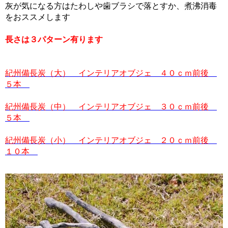
灰が気になる方はたわしや歯ブラシで落とすか、煮沸消毒
をおススメします
長さは３パターン有ります
紀州備長炭（大） インテリアオブジェ ４０ｃｍ前後
５本
紀州備長炭（中） インテリアオブジェ ３０ｃｍ前後
５本
紀州備長炭（小） インテリアオブジェ ２０ｃｍ前後
１０本