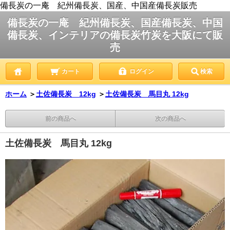
備長炭の一庵 紀州備長炭、国産、中国産備長炭販売
備長炭の一庵 紀州備長炭、国産備長炭、中国
備長炭、インテリアの備長炭竹炭を大阪にて販
売
カート
ログイン
検索
ホーム
＞
土佐備長炭 12kg
＞
土佐備長炭 馬目丸 12kg
前の商品へ
次の商品へ
土佐備長炭 馬目丸 12kg