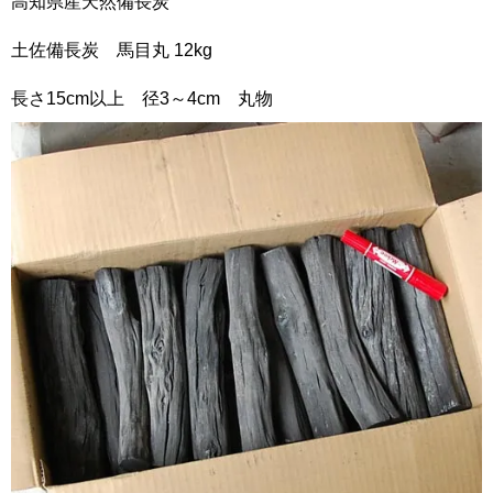
高知県産天然備長炭
土佐備長炭 馬目丸 12kg
長さ15cm以上 径3～4cm 丸物